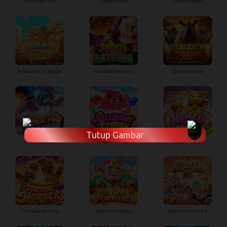
Treasures of Egypt
Bandito Returns
Golden Rhino
Tutup Gambar
Fiery Boxing
Sugar Frenzy
Neko x Neko
Fortune Horses
God of Fortune
God of Fortune 2