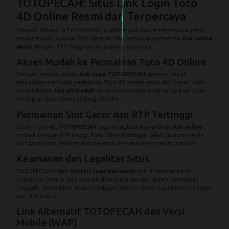
4D Online Resmi dan Terpercaya
Selamat datang di
TOTOPECAH
, platform judi online terpercaya yang
menyediakan layanan
Toto 4D
resmi dan berbagai permainan
slot online
gacor
dengan RTP tinggi untuk pemain Indonesia.
Akses Mudah ke Permainan Toto 4D Online
Dengan menggunakan
link login TOTOPECAH
, pemain dapat
mengakses berbagai permainan Toto 4D secara aman dan cepat. Kami
menyediakan
link alternatif
untuk memastikan Anda tetap bisa login
meskipun situs utama sedang diblokir.
Permainan Slot Gacor dan RTP Tertinggi
Selain Toto 4D,
TOTOPECAH
juga menghadirkan pilihan
slot online
terbaik dengan RTP tinggi. Kami dikenal sebagai salah satu penyedia
slot gacor
yang memberikan peluang menang besar setiap harinya.
Keamanan dan Legalitas Situs
TOTOPECAH sudah memiliki
legalitas resmi
untuk beroperasi di
Indonesia. Semua data pemain dilindungi dengan sistem keamanan
canggih, menjadikan situs ini sebagai pilihan utama bagi pencinta togel
dan slot online.
Link Alternatif TOTOPECAH dan Versi
Mobile (WAP)
Kami menyediakan
link alternatif login TOTOPECAH
untuk